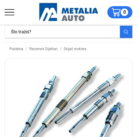
0
/
/
Početna
Rezervni Dijelovi
Grijač motora