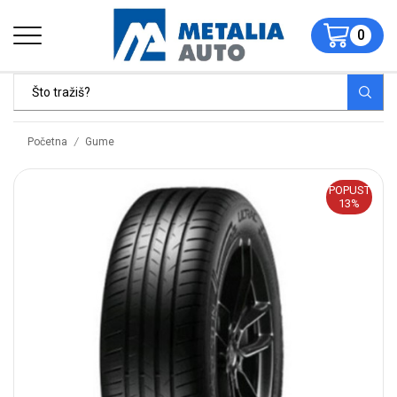
0
/
Početna
Gume
POPUST
13%