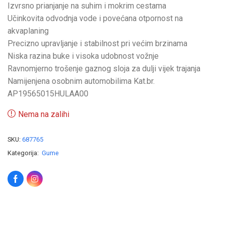
Izvrsno prianjanje na suhim i mokrim cestama
Učinkovita odvodnja vode i povećana otpornost na
akvaplaning
Precizno upravljanje i stabilnost pri većim brzinama
Niska razina buke i visoka udobnost vožnje
Ravnomjerno trošenje gaznog sloja za dulji vijek trajanja
Namijenjena osobnim automobilima Kat.br.
AP19565015HULAA00
Nema na zalihi
SKU:
687765
Kategorija:
Gume