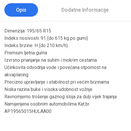
Opis
Dodatne Informacije
Dimenzija: 195/65 R15
Indeks nosivosti: 91 (do 615 kg po gumi)
Indeks brzine: H (do 210 km/h)
Premium ljetna guma
Izvrsno prianjanje na suhim i mokrim cestama
Učinkovita odvodnja vode i povećana otpornost na
akvaplaning
Precizno upravljanje i stabilnost pri većim brzinama
Niska razina buke i visoka udobnost vožnje
Ravnomjerno trošenje gaznog sloja za dulji vijek trajanja
Namijenjena osobnim automobilima Kat.br.
AP19565015HULAA00