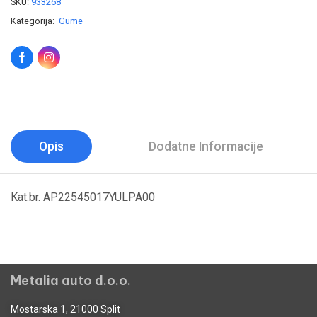
SKU:
933268
Kategorija:
Gume
Opis
Dodatne Informacije
Kat.br. AP22545017YULPA00
Metalia auto d.o.o.
Mostarska 1, 21000 Split