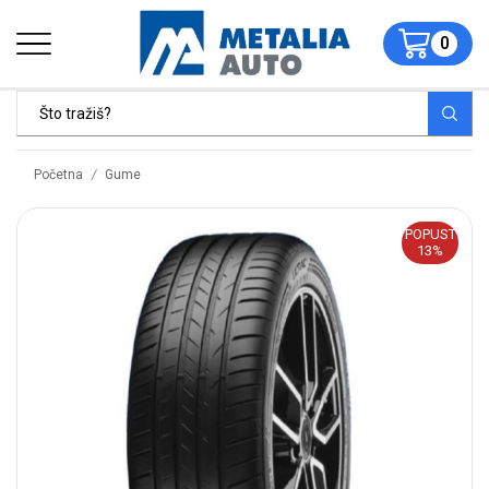
0
/
Početna
Gume
POPUST
13%