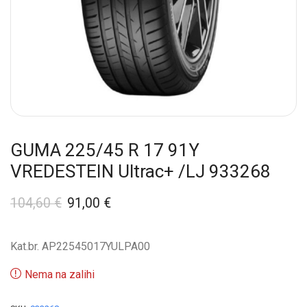
GUMA 225/45 R 17 91Y
VREDESTEIN Ultrac+ /LJ 933268
104,60
€
91,00
€
Kat.br. AP22545017YULPA00
Nema na zalihi