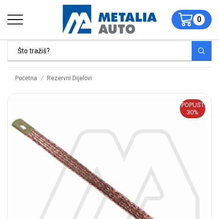
0
/
Početna
Rezervni Dijelovi
POPUST
30%