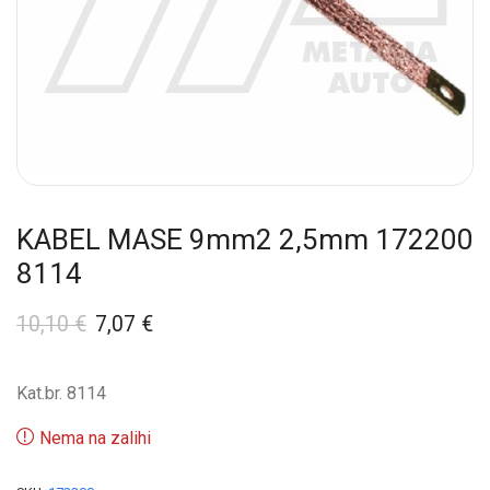
KABEL MASE 9mm2 2,5mm 172200
8114
10,10
€
7,07
€
Kat.br. 8114
Nema na zalihi