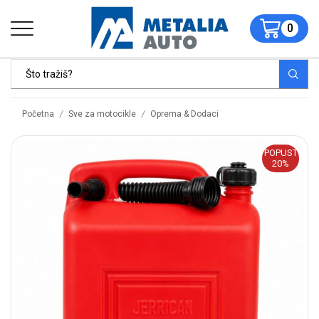
0
/
/
Početna
Sve za motocikle
Oprema & Dodaci
POPUST
20%