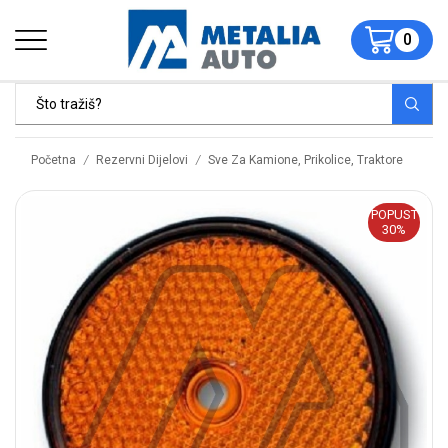
0
/
/
Početna
Rezervni Dijelovi
Sve Za Kamione, Prikolice, Traktore
POPUST
30%