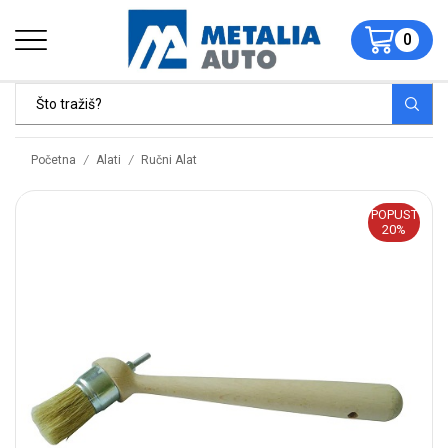
0
/
/
Početna
Alati
Ručni Alat
POPUST
20%