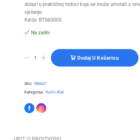
dolazi u praktičnoj torbici koja se može smotati s o
vješanje.
Kat.br. BT060005
Na zalihi
Dodaj U Košaricu
SKU:
786607
Kategorija:
Ručni Alat
UPIT O PROIZVODU