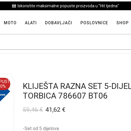
Iskoristite maksimalne popuste proizvoda u "Hit tjedna"
MOTO
ALATI
DOBAVLJAČI
POSLOVNICE
SHOP
PUST
KLIJEŠTA RAZNA SET 5-DIJEL
30%
TORBICA 786607 BT06
59,46
€
41,62
€
-Set od 5 dijelova