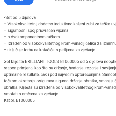
-Set od 5 dijelova
– Visokokvalitetni, dodatno induktivno kaljeni zubi za teške uvje
– sigurnosni spoj pričvršćen vijcima
– s dvokomponentnom ručkom
– Izrađen od visokokvalitetnog krom-vanadij čelika za iznimnu 
– uključuje torbu na kotačiće s petljama za vješanje
Set kliješta BRILLIANT TOOLS BT060005 od 5 dijelova neophoda
raspon primjena, kao što su držanje, hvatanje, rezanje i savij
optimalne rezultate, čak i pod najvećim opterećenjima. Samoblo
točkom okretanja, osigurava sigurno držanje obratka, smanjuju
obratka. Kliješta su izrađena od visokokvalitetnog krom-vanadij
smotati s omčama za vješanje.
Kat.br. BT060005