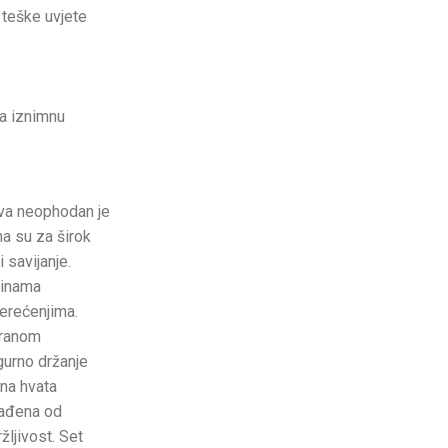
 teške uvjete
za iznimnu
va neophodan je
na su za širok
 savijanje.
šinama
terećenjima.
iranom
gurno držanje
ina hvata
rađena od
žljivost. Set