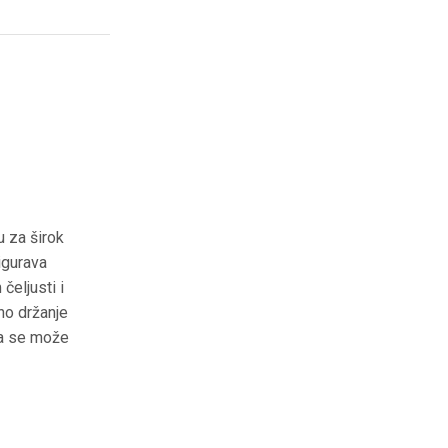
 za širok
igurava
čeljusti i
no držanje
oja se može