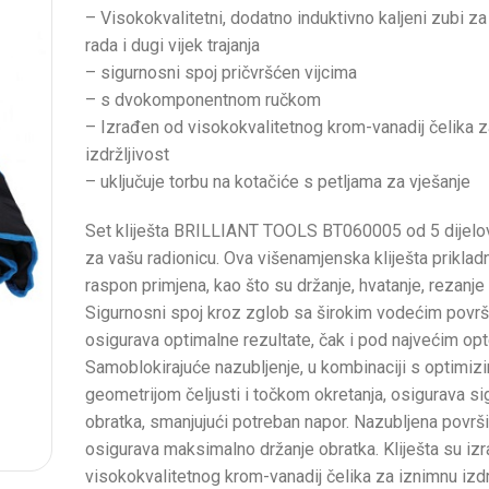
– Visokokvalitetni, dodatno induktivno kaljeni zubi za
rada i dugi vijek trajanja
– sigurnosni spoj pričvršćen vijcima
– s dvokomponentnom ručkom
– Izrađen od visokokvalitetnog krom-vanadij čelika 
izdržljivost
– uključuje torbu na kotačiće s petljama za vješanje
Set kliješta BRILLIANT TOOLS BT060005 od 5 dijelo
za vašu radionicu. Ova višenamjenska kliješta priklad
raspon primjena, kao što su držanje, hvatanje, rezanje i
Sigurnosni spoj kroz zglob sa širokim vodećim povr
osigurava optimalne rezultate, čak i pod najvećim op
Samoblokirajuće nazubljenje, u kombinaciji s optimiz
geometrijom čeljusti i točkom okretanja, osigurava si
obratka, smanjujući potreban napor. Nazubljena površ
osigurava maksimalno držanje obratka. Kliješta su iz
visokokvalitetnog krom-vanadij čelika za iznimnu izdr