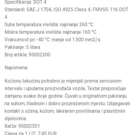
Specifikacija: DOT 4
Standardi: SAE J 1704, ISO 4925 Class 4, FMVSS 116 DOT
4
Suha temperatura vrelišta: najmanje 260 °C
Mokra temperatura vrelišta: najmanje 160 °C
Viskoznost pri -40 °C: manje od 1.500 mm2/s
Pakiranje: 5 litara
Broj artikla: 95002300
Napomena:
Kočionu tekućinu potrebno je mijenjati prema servisnom
intervalu i uputama proizvođača vozila. Textar preporučuje
zamjenu svake dvije godine. Čuvati u originalnom pakiranju
na suhom, hladnom i dobro prozračenom mjestu. Izbjegavati
kontakt s očima, kožom, lakiranim površinama i plastičnim
dijelovima.
Kat.br. 95002301
Cijena za 1 LIT: 7.45 EUR