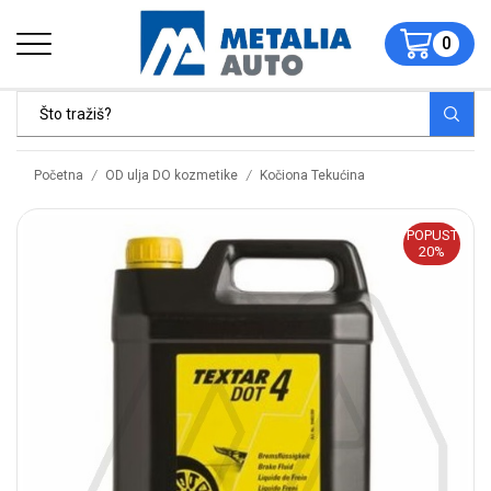
0
/
/
Početna
OD ulja DO kozmetike
Kočiona Tekućina
POPUST
20%