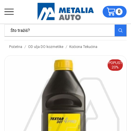
0
/
/
Početna
OD ulja DO kozmetike
Kočiona Tekućina
POPUST
20%