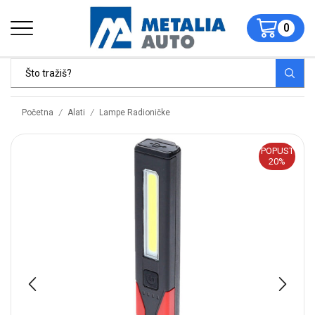
0
/
/
Početna
Alati
Lampe Radioničke
POPUST
20%