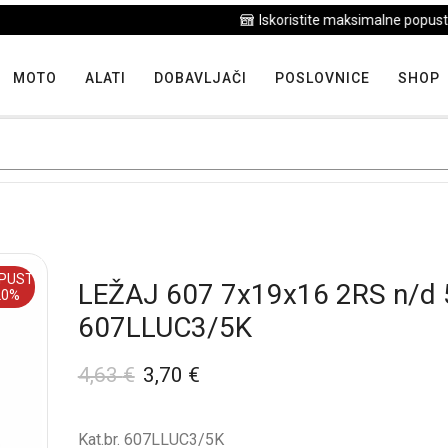
Iskoristite maksimalne popuste proizvoda u "Hit tjedna"
MOTO
ALATI
DOBAVLJAČI
POSLOVNICE
SHOP
PUST
LEŽAJ 607 7x19x16 2RS n/d
20%
607LLUC3/5K
4,63
€
3,70
€
Kat.br. 607LLUC3/5K