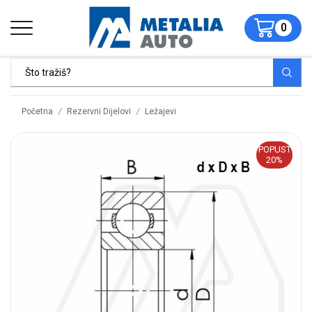
0
/
/
Početna
Rezervni Dijelovi
Ležajevi
POPUST
20%