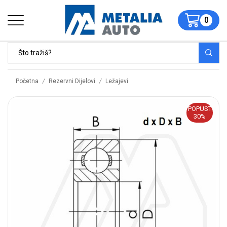
0
/
/
Početna
Rezervni Dijelovi
Ležajevi
POPUST
30%