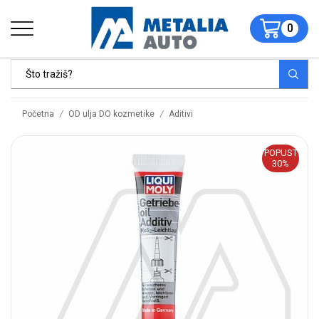
0
/
/
Početna
OD ulja DO kozmetike
Aditivi
POPUST
30%