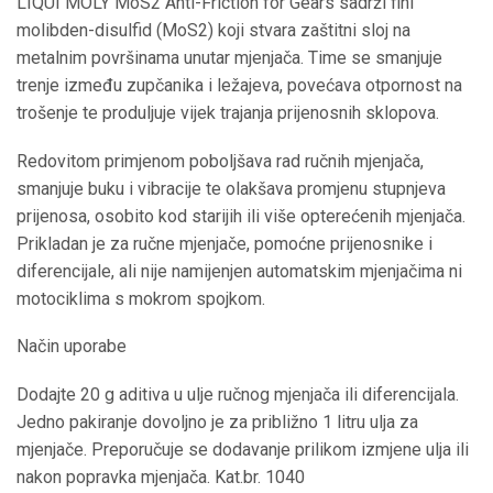
LIQUI MOLY MoS2 Anti-Friction for Gears sadrži fini
molibden-disulfid (MoS2) koji stvara zaštitni sloj na
metalnim površinama unutar mjenjača. Time se smanjuje
trenje između zupčanika i ležajeva, povećava otpornost na
trošenje te produljuje vijek trajanja prijenosnih sklopova.
Redovitom primjenom poboljšava rad ručnih mjenjača,
smanjuje buku i vibracije te olakšava promjenu stupnjeva
prijenosa, osobito kod starijih ili više opterećenih mjenjača.
Prikladan je za ručne mjenjače, pomoćne prijenosnike i
diferencijale, ali nije namijenjen automatskim mjenjačima ni
motociklima s mokrom spojkom.
Način uporabe
Dodajte 20 g aditiva u ulje ručnog mjenjača ili diferencijala.
Jedno pakiranje dovoljno je za približno 1 litru ulja za
mjenjače. Preporučuje se dodavanje prilikom izmjene ulja ili
nakon popravka mjenjača. Kat.br. 1040