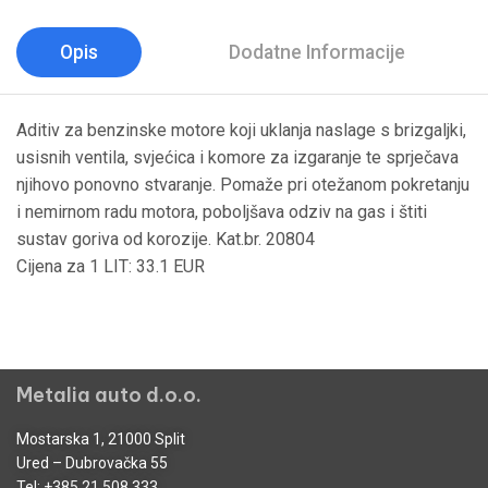
Opis
Dodatne Informacije
Aditiv za benzinske motore koji uklanja naslage s brizgaljki,
usisnih ventila, svjećica i komore za izgaranje te sprječava
njihovo ponovno stvaranje. Pomaže pri otežanom pokretanju
i nemirnom radu motora, poboljšava odziv na gas i štiti
sustav goriva od korozije. Kat.br. 20804
Cijena za 1 LIT: 33.1 EUR
Metalia auto d.o.o.
Mostarska 1, 21000 Split
Ured – Dubrovačka 55
Tel:
+385 21 508 333