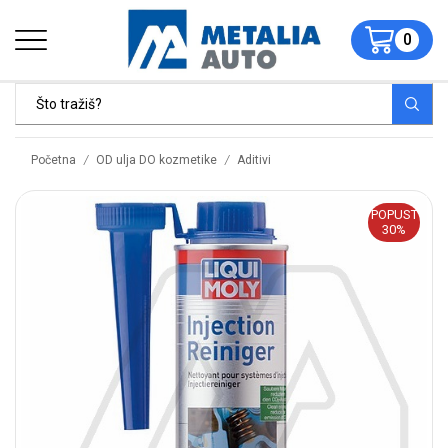
0
/
/
Početna
OD ulja DO kozmetike
Aditivi
POPUST
30%