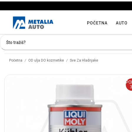
POČETNA
AUTO
/
/
Početna
OD ulja DO kozmetike
Sve Za Hladnjake
PO