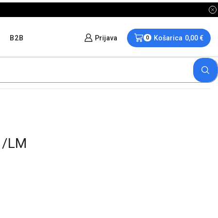
B2B
Prijava
Košarica
0,00
€
0
 /LM