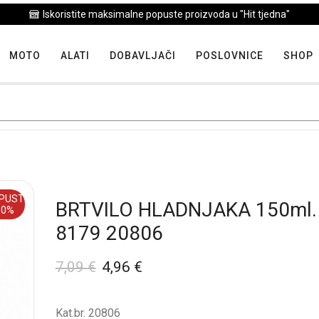
Iskoristite maksimalne popuste proizvoda u "Hit tjedna"
MOTO
ALATI
DOBAVLJAČI
POSLOVNICE
SHOP
PUST
BRTVILO HLADNJAKA 150ml.
30%
8179 20806
7,09
€
4,96
€
Kat.br. 20806