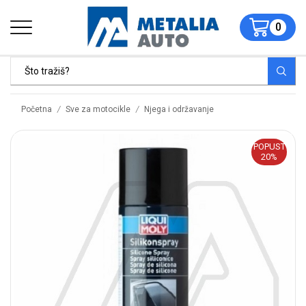
0
/
/
Početna
Sve za motocikle
Njega i održavanje
POPUST
20%