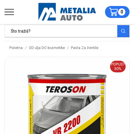
0
/
/
Početna
OD ulja DO kozmetike
Pasta Za Ventile
POPUST
30%