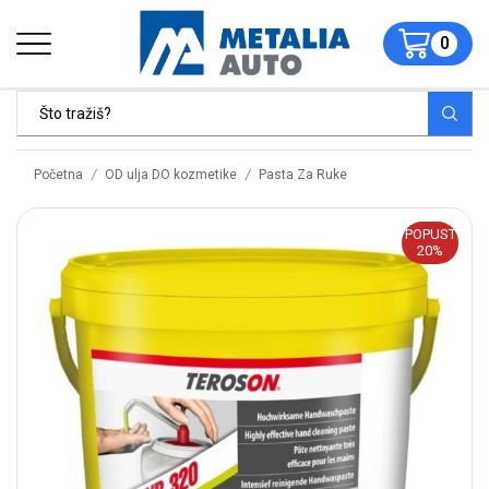
0
/
/
Početna
OD ulja DO kozmetike
Pasta Za Ruke
POPUST
20%