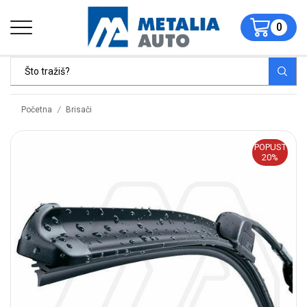
0
/
Početna
Brisači
POPUST
20%