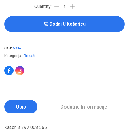
Dodaj U Košaricu
SKU:
59841
Kategorija:
Brisači
Opis
Dodatne Informacije
Kat.br. 3 397 008 565