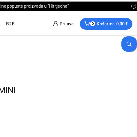
B2B
Prijava
Košarica
0,00
€
0
MINI