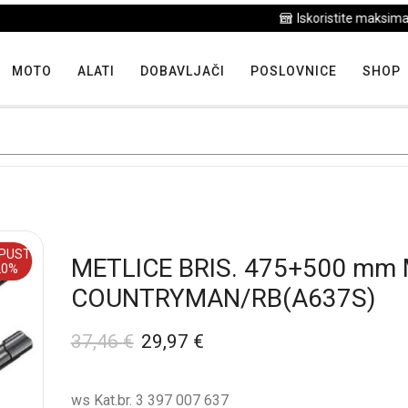
Iskoristite maksimalne popuste proizvoda u "Hit tjedna"
MOTO
ALATI
DOBAVLJAČI
POSLOVNICE
SHOP
PUST
METLICE BRIS. 475+500 mm 
20%
COUNTRYMAN/RB(A637S)
37,46
€
29,97
€
ws Kat.br. 3 397 007 637