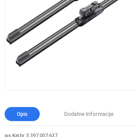
Opis
Dodatne Informacije
ws Kat.br. 3 397 007 637