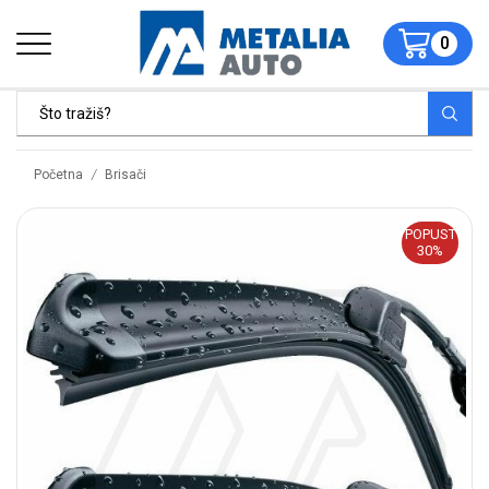
0
/
Početna
Brisači
POPUST
30%