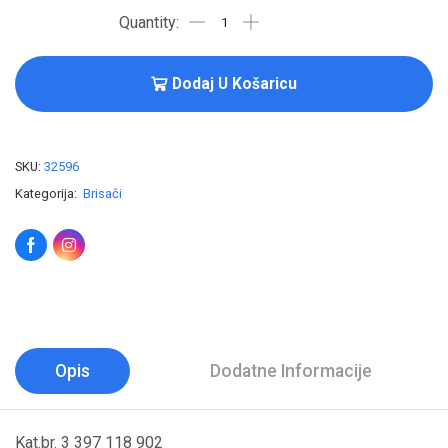
Dodaj U Košaricu
SKU:
32596
Kategorija:
Brisači
Opis
Dodatne Informacije
Kat.br. 3 397 118 902