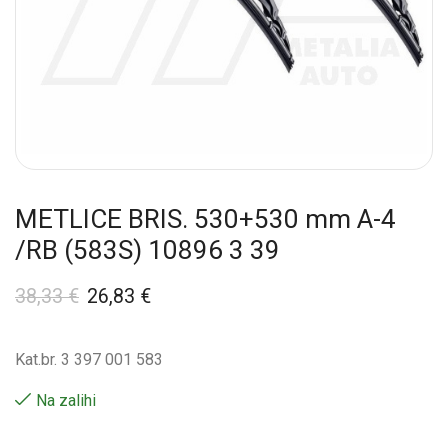
METLICE BRIS. 530+530 mm A-4
/RB (583S) 10896 3 39
38,33
€
26,83
€
Kat.br. 3 397 001 583
Na zalihi