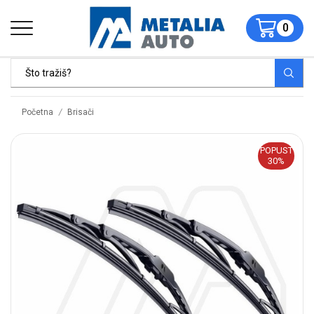
0
/
Početna
Brisači
POPUST
30%