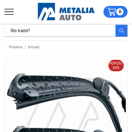
0
/
Početna
Brisači
POPUST
30%