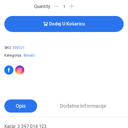
Dodaj U Košaricu
SKU:
330121
Kategorija:
Brisači
Opis
Dodatne Informacije
Kat.br. 3 397 014 123