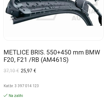
METLICE BRIS. 550+450 mm BMW
F20, F21 /RB (AM461S)
37,10
€
25,97
€
Kat.br. 3 397 014 123
Na zalihi