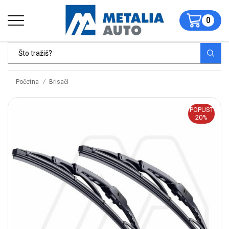
0
/
Početna
Brisači
POPUST
20%