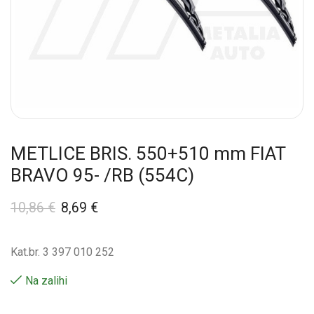
METLICE BRIS. 550+510 mm FIAT
BRAVO 95- /RB (554C)
10,86
€
8,69
€
Kat.br. 3 397 010 252
Na zalihi