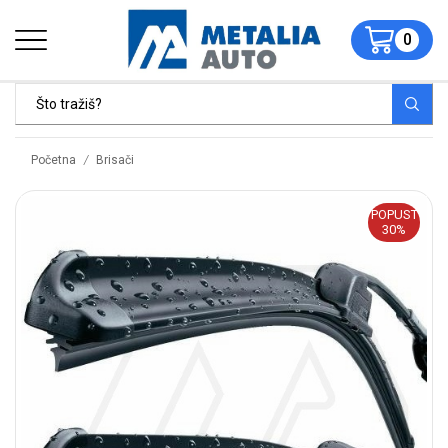
0
/
Početna
Brisači
POPUST
30%