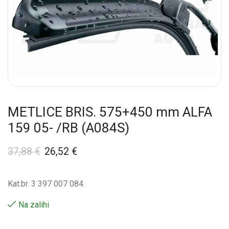
METLICE BRIS. 575+450 mm ALFA
159 05- /RB (A084S)
37,88
€
26,52
€
Kat.br. 3 397 007 084
Na zalihi