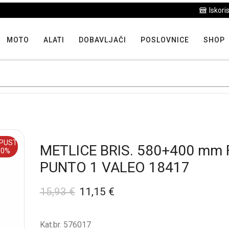
Iskoristite maksimalne popuste proizvoda u "Hit tjedna"
MOTO
ALATI
DOBAVLJAČI
POSLOVNICE
SHOP
PUST
METLICE BRIS. 580+400 mm 
30%
PUNTO 1 VALEO 18417
15,93
€
11,15
€
Kat.br. 576017