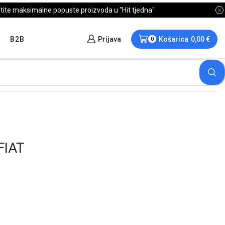
B2B
Prijava
Košarica
0,00
€
0
FIAT