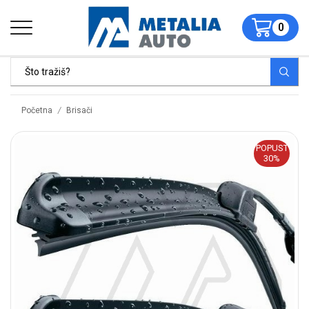
0
/
Početna
Brisači
POPUST
30%