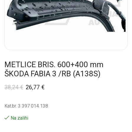
METLICE BRIS. 600+400 mm
ŠKODA FABIA 3 /RB (A138S)
38,24
€
26,77
€
Kat.br. 3 397 014 138
Na zalihi