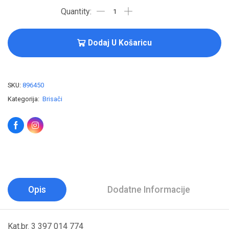
Dodaj U Košaricu
SKU:
896450
Kategorija:
Brisači
Opis
Dodatne Informacije
Kat.br. 3 397 014 774