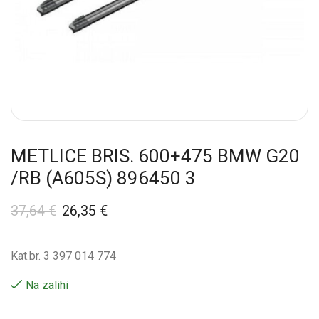
METLICE BRIS. 600+475 BMW G20
/RB (A605S) 896450 3
37,64
€
26,35
€
Kat.br. 3 397 014 774
Na zalihi