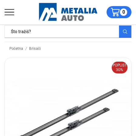
0
/
Početna
Brisači
POPUST
30%