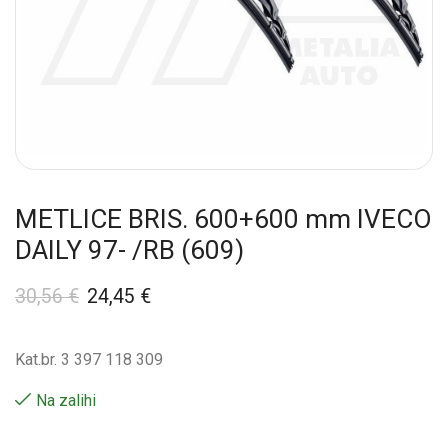
METLICE BRIS. 600+600 mm IVECO
DAILY 97- /RB (609)
30,56
€
24,45
€
Kat.br. 3 397 118 309
Na zalihi