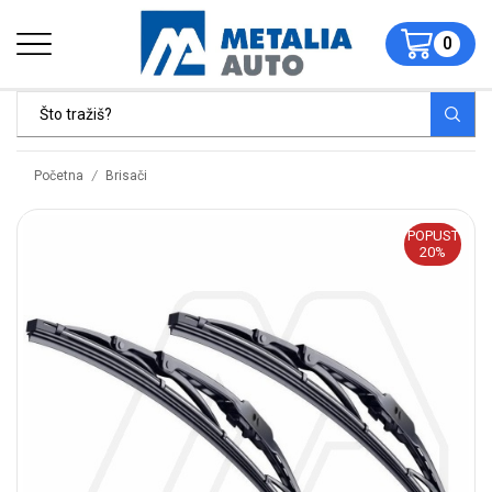
0
/
Početna
Brisači
POPUST
20%