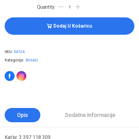
Dodaj U Košaricu
SKU:
54124
Kategorija:
Brisači
Opis
Dodatne Informacije
Kat.br. 3 397 118 309