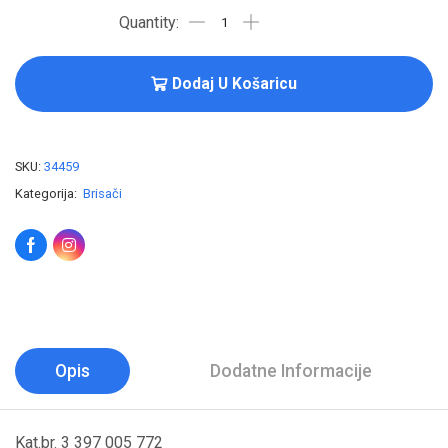
Dodaj U Košaricu
SKU:
34459
Kategorija:
Brisači
Opis
Dodatne Informacije
Kat.br. 3 397 005 772