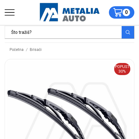
0
/
Početna
Brisači
POPUST
30%