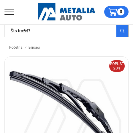
0
/
Početna
Brisači
POPUST
20%