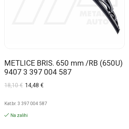
METLICE BRIS. 650 mm /RB (650U)
9407 3 397 004 587
18,10
€
14,48
€
Kat.br. 3 397 004 587
Na zalihi