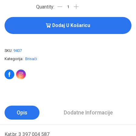
Dodaj U Košaricu
SKU:
9407
Kategorija:
Brisači
Opis
Dodatne Informacije
Kat.br. 3 397 004 587