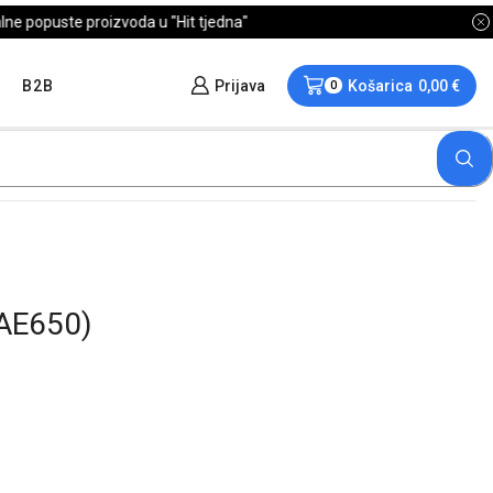
B2B
Prijava
Košarica
0,00
€
0
AE650)