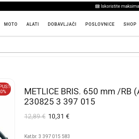
Iskoristite maksimalne popuste proizvoda u "Hit tjedna"
MOTO
ALATI
DOBAVLJAČI
POSLOVNICE
SHOP
PUST
METLICE BRIS. 650 mm /RB (
20%
230825 3 397 015
12,89
€
10,31
€
Kat.br. 3 397 015 583