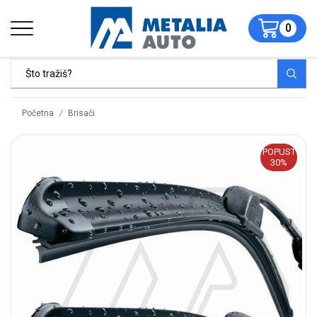
0
/
Početna
Brisači
POPUST
30%