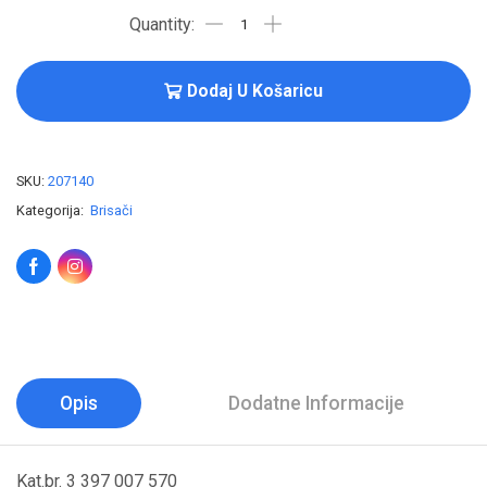
Dodaj U Košaricu
SKU:
207140
Kategorija:
Brisači
Opis
Dodatne Informacije
Kat.br. 3 397 007 570