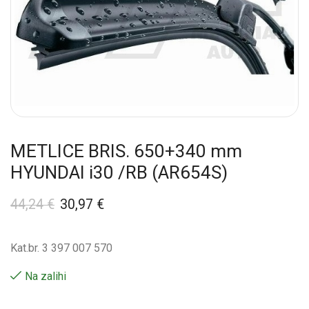
METLICE BRIS. 650+340 mm
HYUNDAI i30 /RB (AR654S)
44,24
€
30,97
€
Kat.br. 3 397 007 570
Na zalihi