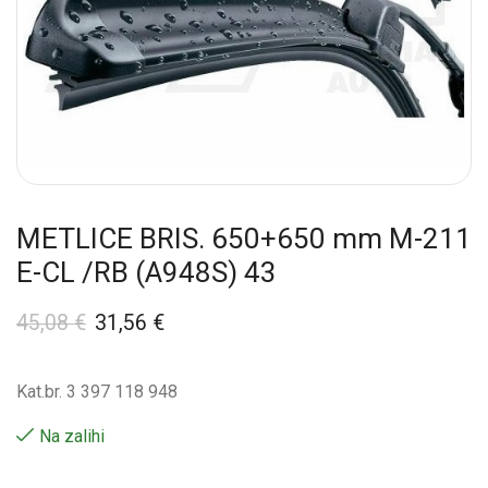
METLICE BRIS. 650+650 mm M-211
E-CL /RB (A948S) 43
45,08
€
31,56
€
Kat.br. 3 397 118 948
Na zalihi