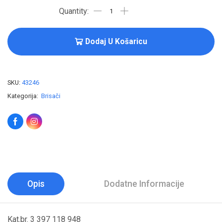
Dodaj U Košaricu
SKU:
43246
Kategorija:
Brisači
Opis
Dodatne Informacije
Kat.br. 3 397 118 948