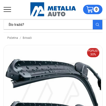
0
/
Početna
Brisači
POPUST
30%