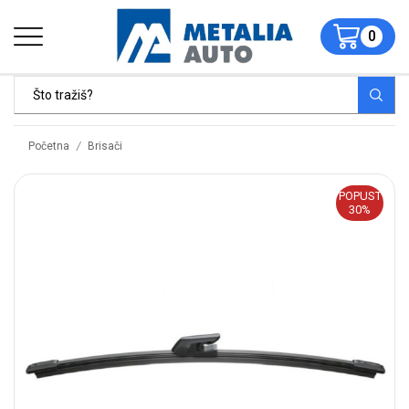
0
/
Početna
Brisači
POPUST
30%