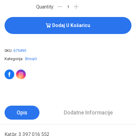
Dodaj U Košaricu
SKU:
675495
Kategorija:
Brisači
Opis
Dodatne Informacije
Kat.br. 3 397 016 552