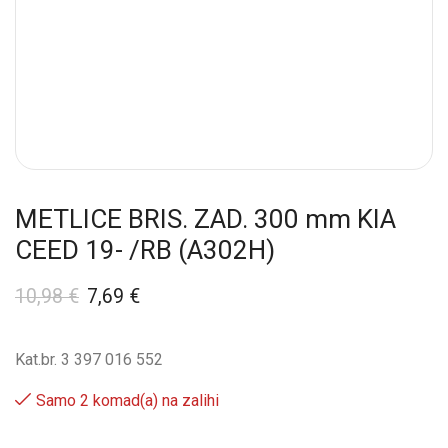
METLICE BRIS. ZAD. 300 mm KIA
CEED 19- /RB (A302H)
10,98
€
7,69
€
Kat.br. 3 397 016 552
Samo 2 komad(a) na zalihi