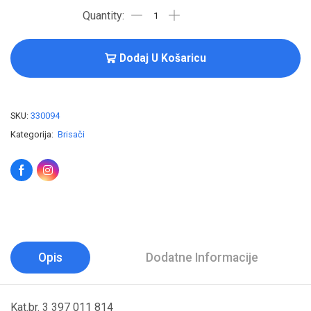
Dodaj U Košaricu
SKU:
330094
Kategorija:
Brisači
Opis
Dodatne Informacije
Kat.br. 3 397 011 814