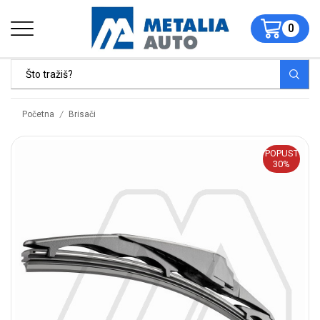
0
/
Početna
Brisači
POPUST
30%