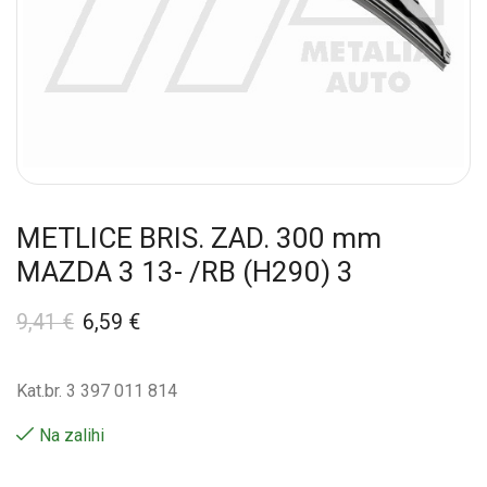
METLICE BRIS. ZAD. 300 mm
MAZDA 3 13- /RB (H290) 3
9,41
€
6,59
€
Kat.br. 3 397 011 814
Na zalihi