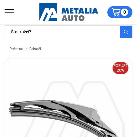
0
/
Početna
Brisači
POPUST
20%