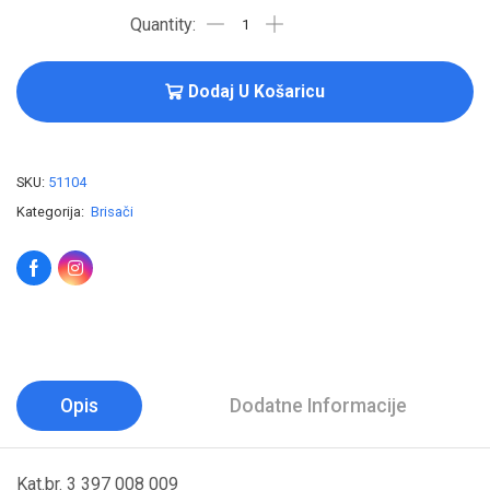
Dodaj U Košaricu
SKU:
51104
Kategorija:
Brisači
Opis
Dodatne Informacije
Kat.br. 3 397 008 009