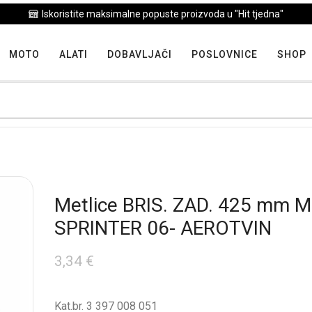
Iskoristite maksimalne popuste proizvoda u "Hit tjedna"
MOTO
ALATI
DOBAVLJAČI
POSLOVNICE
SHOP
Metlice BRIS. ZAD. 425 mm M
SPRINTER 06- AEROTVIN
3,34
€
Kat.br. 3 397 008 051