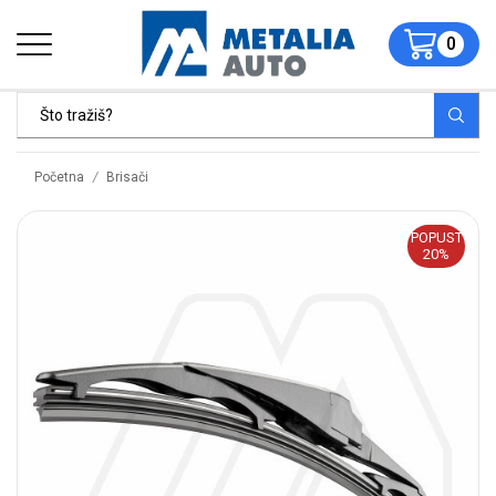
0
/
Početna
Brisači
POPUST
20%