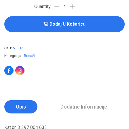
Dodaj U Košaricu
SKU:
51107
Kategorija:
Brisači
Opis
Dodatne Informacije
Kat.br. 3 397 004 633