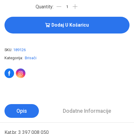
Dodaj U Košaricu
SKU:
189126
Kategorija:
Brisači
Opis
Dodatne Informacije
Kat.br. 3 397 008 050