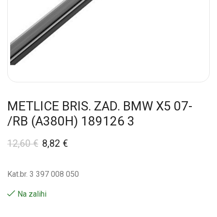
METLICE BRIS. ZAD. BMW X5 07-
/RB (A380H) 189126 3
12,60
€
8,82
€
Kat.br. 3 397 008 050
Na zalihi