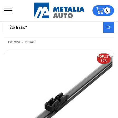
0
/
Početna
Brisači
POPUST
30%