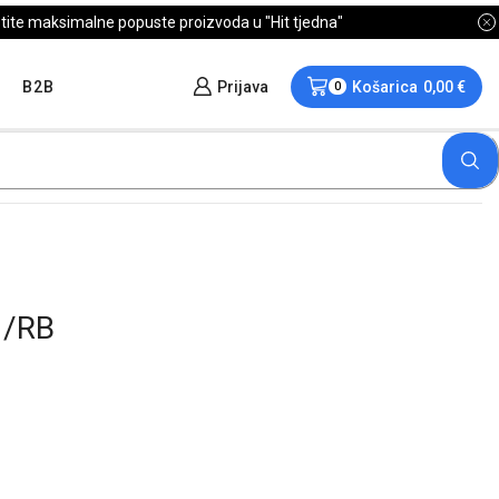
B2B
Prijava
Košarica
0,00
€
0
 /RB