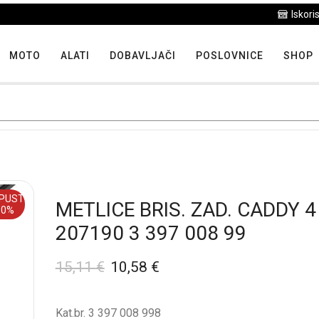
Iskoristite maksimalne popuste proizvoda u "Hit tjedna"
MOTO
ALATI
DOBAVLJAČI
POSLOVNICE
SHOP
PUST
METLICE BRIS. ZAD. CADDY 4
30%
207190 3 397 008 99
15,11
€
10,58
€
Kat.br. 3 397 008 998