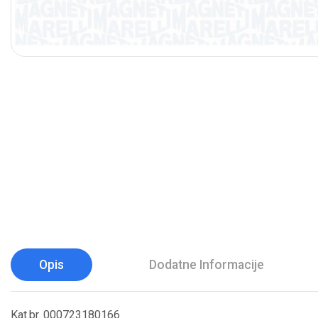
Opis
Dodatne Informacije
Kat.br. 000723180166