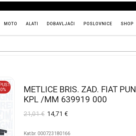
Iskoristite maksimalne popuste proizvoda u "Hit tjedna"
MOTO
ALATI
DOBAVLJAČI
POSLOVNICE
SHOP
PUST
METLICE BRIS. ZAD. FIAT PU
30%
KPL /MM 639919 000
21,01
€
14,71
€
Kat.br. 000723180166