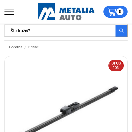
0
/
Početna
Brisači
POPUST
20%