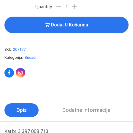
Dodaj U Košaricu
SKU:
207177
Kategorija:
Brisači
Opis
Dodatne Informacije
Kat.br. 3 397 008 713