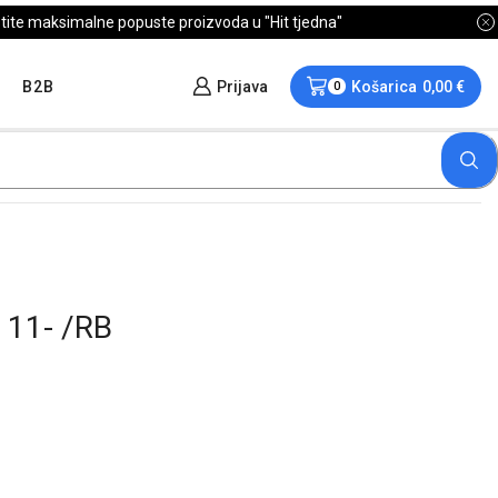
B2B
Prijava
Košarica
0,00
€
0
 11- /RB