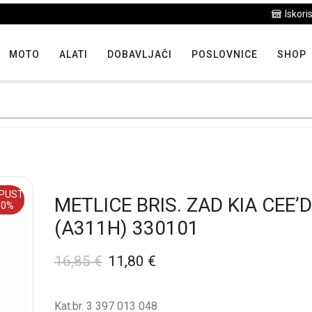
Iskoristite maksimalne popuste proizvoda u "Hit tjedna"
MOTO
ALATI
DOBAVLJAČI
POSLOVNICE
SHOP
PUST
METLICE BRIS. ZAD KIA CEE’D
30%
(A311H) 330101
16,85
€
11,80
€
Kat.br. 3 397 013 048