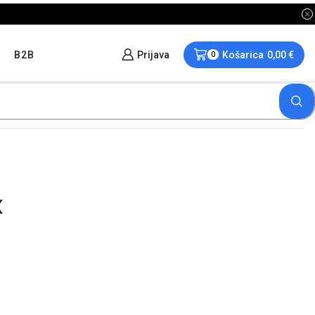
B2B
Prijava
Košarica
0,00
€
0
X