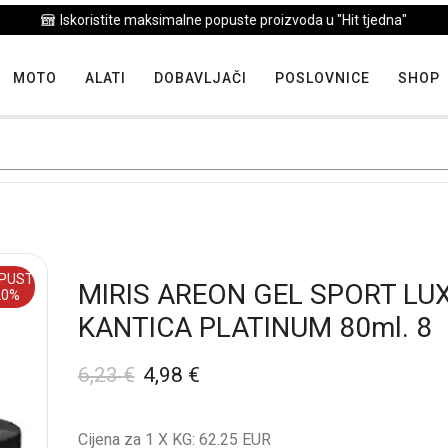
Iskoristite maksimalne popuste proizvoda u "Hit tjedna"
MOTO
ALATI
DOBAVLJAČI
POSLOVNICE
SHOP
PUST
MIRIS AREON GEL SPORT LU
20%
KANTICA PLATINUM 80ml. 8
6,23
€
4,98
€
Cijena za 1 X KG: 62.25 EUR