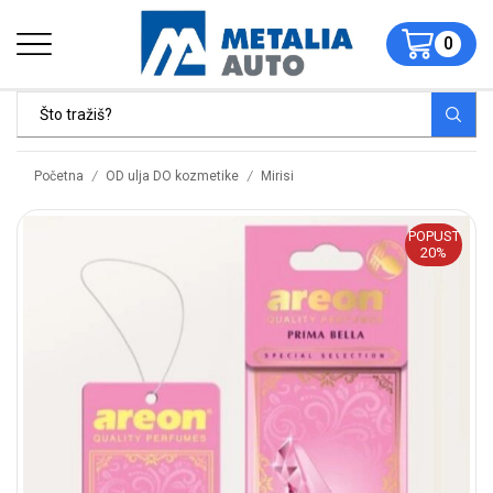
0
/
/
Početna
OD ulja DO kozmetike
Mirisi
POPUST
20%