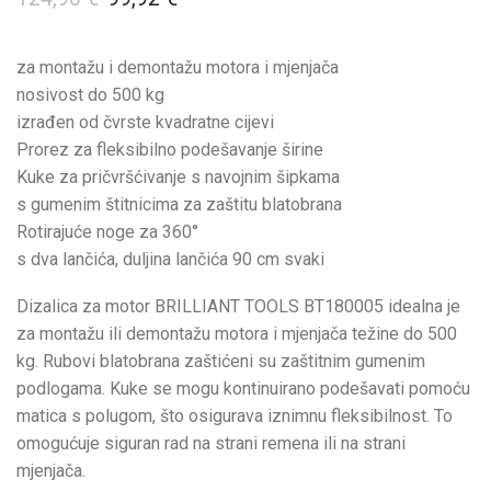
za montažu i demontažu motora i mjenjača
nosivost do 500 kg
izrađen od čvrste kvadratne cijevi
Prorez za fleksibilno podešavanje širine
Kuke za pričvršćivanje s navojnim šipkama
s gumenim štitnicima za zaštitu blatobrana
Rotirajuće noge za 360°
s dva lančića, duljina lančića 90 cm svaki
Dizalica za motor BRILLIANT TOOLS BT180005 idealna je
za montažu ili demontažu motora i mjenjača težine do 500
kg. Rubovi blatobrana zaštićeni su zaštitnim gumenim
podlogama. Kuke se mogu kontinuirano podešavati pomoću
matica s polugom, što osigurava iznimnu fleksibilnost. To
omogućuje siguran rad na strani remena ili na strani
mjenjača.