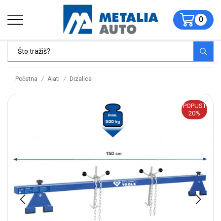
0
/
/
Početna
Alati
Dizalice
POPUST
20%