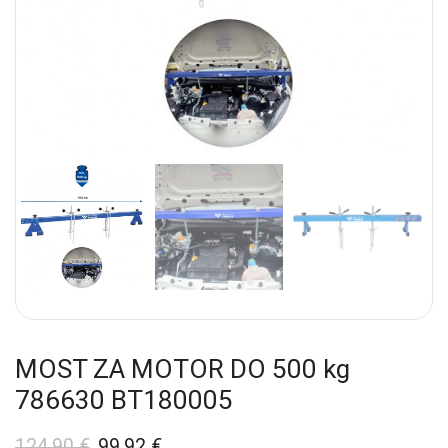
MOST ZA MOTOR DO 500 kg
786630 BT180005
124,90
€
99,92
€