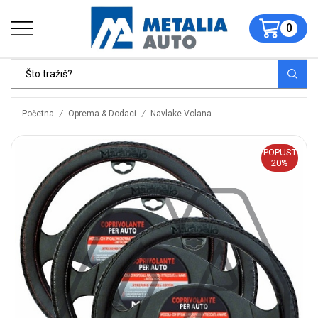
0
/
/
Početna
Oprema & Dodaci
Navlake Volana
POPUST
20%